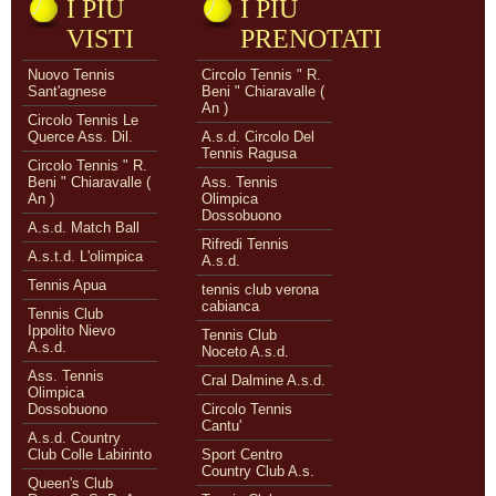
I PIÙ
I PIÙ
VISTI
PRENOTATI
Nuovo Tennis
Circolo Tennis " R.
Sant'agnese
Beni " Chiaravalle (
An )
Circolo Tennis Le
Querce Ass. Dil.
A.s.d. Circolo Del
Tennis Ragusa
Circolo Tennis " R.
Beni " Chiaravalle (
Ass. Tennis
An )
Olimpica
Dossobuono
A.s.d. Match Ball
Rifredi Tennis
A.s.t.d. L'olimpica
A.s.d.
Tennis Apua
tennis club verona
cabianca
Tennis Club
Ippolito Nievo
Tennis Club
A.s.d.
Noceto A.s.d.
Ass. Tennis
Cral Dalmine A.s.d.
Olimpica
Dossobuono
Circolo Tennis
Cantu'
A.s.d. Country
Club Colle Labirinto
Sport Centro
Country Club A.s.
Queen's Club