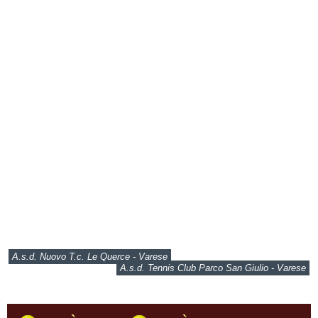
A.s.d. Nuovo T.c. Le Querce - Varese
A.s.d. Tennis Club Parco San Giulio - Varese