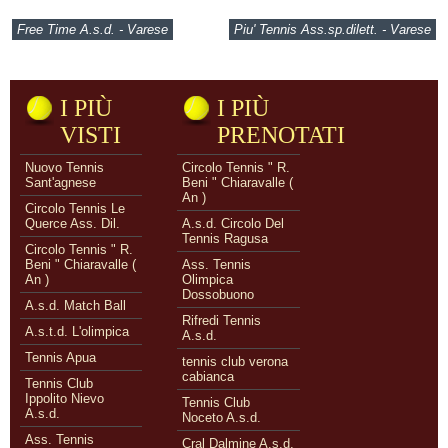
Free Time A.s.d. - Varese
Piu' Tennis Ass.sp.dilett. - Varese
I PIÙ
I PIÙ
VISTI
PRENOTATI
Nuovo Tennis
Circolo Tennis " R.
Sant'agnese
Beni " Chiaravalle (
An )
Circolo Tennis Le
Querce Ass. Dil.
A.s.d. Circolo Del
Tennis Ragusa
Circolo Tennis " R.
Beni " Chiaravalle (
Ass. Tennis
An )
Olimpica
Dossobuono
A.s.d. Match Ball
Rifredi Tennis
A.s.t.d. L'olimpica
A.s.d.
Tennis Apua
tennis club verona
cabianca
Tennis Club
Ippolito Nievo
Tennis Club
A.s.d.
Noceto A.s.d.
Ass. Tennis
Cral Dalmine A.s.d.