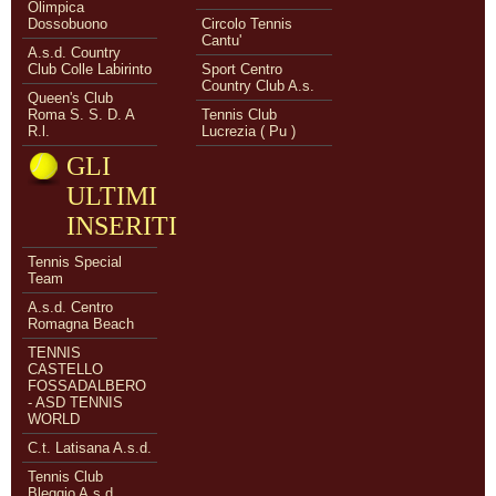
Olimpica
Dossobuono
Circolo Tennis
Cantu'
A.s.d. Country
Club Colle Labirinto
Sport Centro
Country Club A.s.
Queen's Club
Roma S. S. D. A
Tennis Club
R.l.
Lucrezia ( Pu )
GLI
ULTIMI
INSERITI
Tennis Special
Team
A.s.d. Centro
Romagna Beach
TENNIS
CASTELLO
FOSSADALBERO
- ASD TENNIS
WORLD
C.t. Latisana A.s.d.
Tennis Club
Bleggio A.s.d.