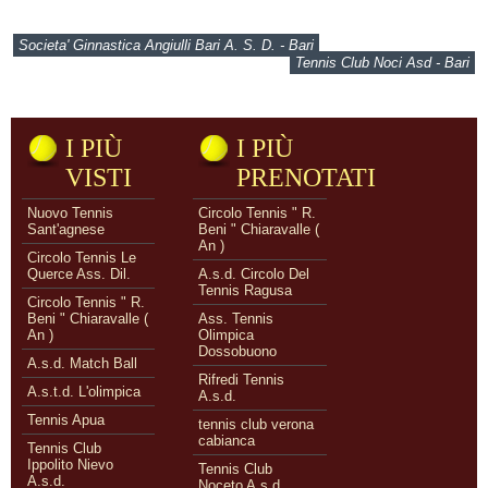
Societa' Ginnastica Angiulli Bari A. S. D. - Bari
Tennis Club Noci Asd - Bari
I PIÙ
I PIÙ
VISTI
PRENOTATI
Nuovo Tennis
Circolo Tennis " R.
Sant'agnese
Beni " Chiaravalle (
An )
Circolo Tennis Le
Querce Ass. Dil.
A.s.d. Circolo Del
Tennis Ragusa
Circolo Tennis " R.
Beni " Chiaravalle (
Ass. Tennis
An )
Olimpica
Dossobuono
A.s.d. Match Ball
Rifredi Tennis
A.s.t.d. L'olimpica
A.s.d.
Tennis Apua
tennis club verona
cabianca
Tennis Club
Ippolito Nievo
Tennis Club
A.s.d.
Noceto A.s.d.