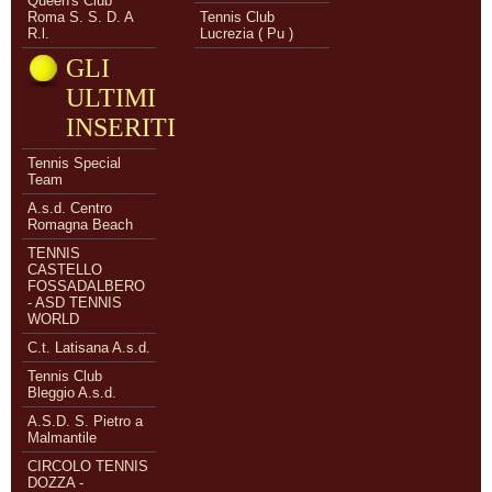
Queen's Club
Roma S. S. D. A
Tennis Club
R.l.
Lucrezia ( Pu )
GLI
ULTIMI
INSERITI
Tennis Special
Team
A.s.d. Centro
Romagna Beach
TENNIS
CASTELLO
FOSSADALBERO
- ASD TENNIS
WORLD
C.t. Latisana A.s.d.
Tennis Club
Bleggio A.s.d.
A.S.D. S. Pietro a
Malmantile
CIRCOLO TENNIS
DOZZA -