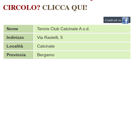
CIRCOLO?
CLICCA QUI!
Condividi su
Nome
Tennis Club Calcinate A.s.d.
Indirizzo
Via Rastelli, 5
Località
Calcinate
Provincia
Bergamo