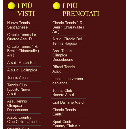
I PIÙ
I PIÙ
VISTI
PRENOTATI
Nuovo Tennis
Circolo Tennis " R.
Sant'agnese
Beni " Chiaravalle (
An )
Circolo Tennis Le
Querce Ass. Dil.
A.s.d. Circolo Del
Tennis Ragusa
Circolo Tennis " R.
Beni " Chiaravalle (
Ass. Tennis
An )
Olimpica
Dossobuono
A.s.d. Match Ball
Rifredi Tennis
A.s.t.d. L'olimpica
A.s.d.
Tennis Apua
tennis club verona
cabianca
Tennis Club
Ippolito Nievo
Tennis Club
A.s.d.
Noceto A.s.d.
Ass. Tennis
Cral Dalmine A.s.d.
Olimpica
Dossobuono
Circolo Tennis
Cantu'
A.s.d. Country
Club Colle Labirinto
Sport Centro
Country Club A.s.