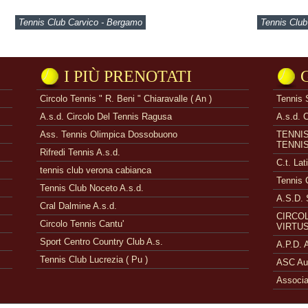
Tennis Club Carvico - Bergamo
Tennis Club
I PIÙ PRENOTATI
Circolo Tennis " R. Beni " Chiaravalle ( An )
Tennis 
A.s.d. Circolo Del Tennis Ragusa
A.s.d. 
Ass. Tennis Olimpica Dossobuono
TENNI
TENNI
Rifredi Tennis A.s.d.
C.t. Lat
tennis club verona cabianca
Tennis 
Tennis Club Noceto A.s.d.
A.S.D. 
Cral Dalmine A.s.d.
CIRCOL
Circolo Tennis Cantu'
VIRTUS
Sport Centro Country Club A.s.
A.P.D.
Tennis Club Lucrezia ( Pu )
ASC Aue
Associa