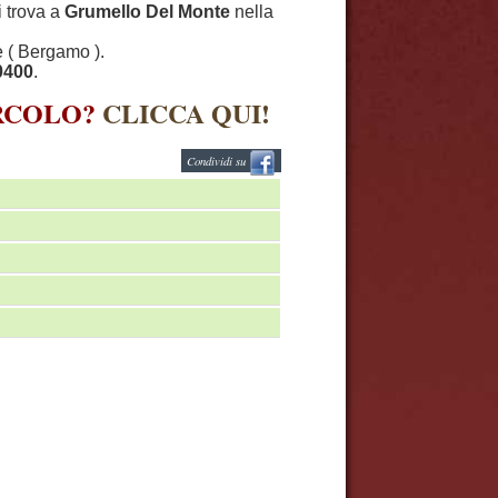
i trova a
Grumello Del Monte
nella
e ( Bergamo ).
0400
.
IRCOLO?
CLICCA QUI!
Condividi su