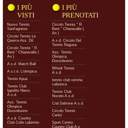
I PIÙ
I PIÙ
VISTI
PRENOTATI
Nuovo Tennis
Circolo Tennis " R.
Sant'agnese
Beni " Chiaravalle (
An )
Circolo Tennis Le
Querce Ass. Dil.
A.s.d. Circolo Del
Tennis Ragusa
Circolo Tennis " R.
Beni " Chiaravalle (
Ass. Tennis
An )
Olimpica
Dossobuono
A.s.d. Match Ball
Rifredi Tennis
A.s.t.d. L'olimpica
A.s.d.
Tennis Apua
tennis club verona
cabianca
Tennis Club
Ippolito Nievo
Tennis Club
A.s.d.
Noceto A.s.d.
Ass. Tennis
Cral Dalmine A.s.d.
Olimpica
Dossobuono
Circolo Tennis
Cantu'
A.s.d. Country
Club Colle Labirinto
Sport Centro
Country Club A.s.