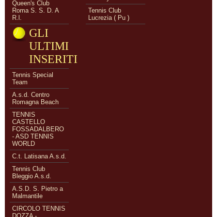
Queen's Club
Roma S. S. D. A
Tennis Club
R.l.
Lucrezia ( Pu )
GLI
ULTIMI
INSERITI
Tennis Special
Team
A.s.d. Centro
Romagna Beach
TENNIS
CASTELLO
FOSSADALBERO
- ASD TENNIS
WORLD
C.t. Latisana A.s.d.
Tennis Club
Bleggio A.s.d.
A.S.D. S. Pietro a
Malmantile
CIRCOLO TENNIS
DOZZA -