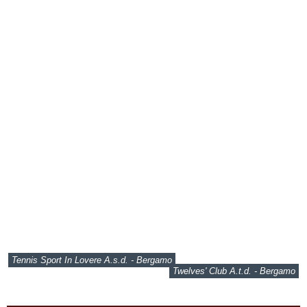
Tennis Sport In Lovere A.s.d. - Bergamo
Twelves' Club A.t.d. - Bergamo