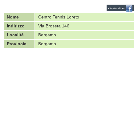
Condividi su
Nome
Centro Tennis Loreto
Indirizzo
Via Broseta 146
Località
Bergamo
Provincia
Bergamo