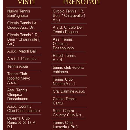
VISTI
PRENOTATI
Nuovo Tennis
Circolo Tennis " R.
Sant'agnese
Beni " Chiaravalle (
An )
Circolo Tennis Le
Querce Ass. Dil.
A.s.d. Circolo Del
Tennis Ragusa
Circolo Tennis " R.
Beni " Chiaravalle (
Ass. Tennis
An )
Olimpica
Dossobuono
A.s.d. Match Ball
Rifredi Tennis
A.s.t.d. L'olimpica
A.s.d.
Tennis Apua
tennis club verona
cabianca
Tennis Club
Ippolito Nievo
Tennis Club
A.s.d.
Noceto A.s.d.
Ass. Tennis
Cral Dalmine A.s.d.
Olimpica
Dossobuono
Circolo Tennis
Cantu'
A.s.d. Country
Club Colle Labirinto
Sport Centro
Country Club A.s.
Queen's Club
Roma S. S. D. A
Tennis Club
R.l.
Lucrezia ( Pu )