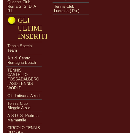
Queen's Club
Roma S. S. D. A
Tennis Club
R.l.
Lucrezia ( Pu )
GLI
ULTIMI
INSERITI
Tennis Special
Team
A.s.d. Centro
Romagna Beach
TENNIS
CASTELLO
FOSSADALBERO
- ASD TENNIS
WORLD
C.t. Latisana A.s.d.
Tennis Club
Bleggio A.s.d.
A.S.D. S. Pietro a
Malmantile
CIRCOLO TENNIS
DOZZA -