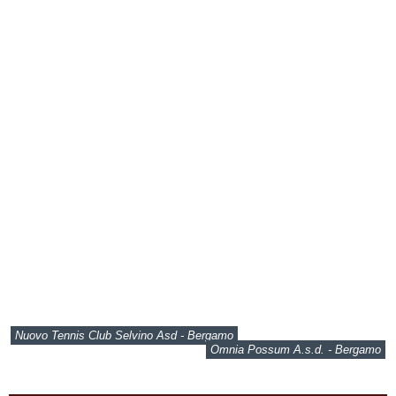
Nuovo Tennis Club Selvino Asd - Bergamo
Omnia Possum A.s.d. - Bergamo