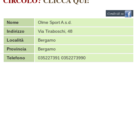
CIRCOLO?
CLICCA QUI!
Condividi su
Nome
Olme Sport A.s.d.
Indirizzo
Via Tiraboschi, 48
Località
Bergamo
Provincia
Bergamo
Telefono
035227391 0352273990