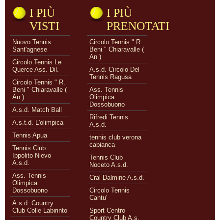
I PIÙ
I PIÙ
VISTI
PRENOTATI
Nuovo Tennis
Circolo Tennis " R.
Sant'agnese
Beni " Chiaravalle (
An )
Circolo Tennis Le
Querce Ass. Dil.
A.s.d. Circolo Del
Tennis Ragusa
Circolo Tennis " R.
Beni " Chiaravalle (
Ass. Tennis
An )
Olimpica
Dossobuono
A.s.d. Match Ball
Rifredi Tennis
A.s.t.d. L'olimpica
A.s.d.
Tennis Apua
tennis club verona
cabianca
Tennis Club
Ippolito Nievo
Tennis Club
A.s.d.
Noceto A.s.d.
Ass. Tennis
Cral Dalmine A.s.d.
Olimpica
Dossobuono
Circolo Tennis
Cantu'
A.s.d. Country
Club Colle Labirinto
Sport Centro
Country Club A.s.