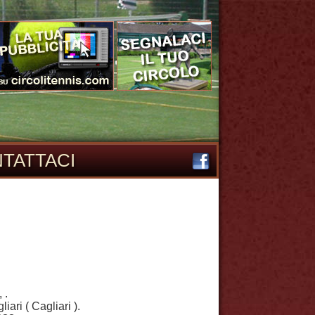
TATTACI
, .
ari ( Cagliari ).