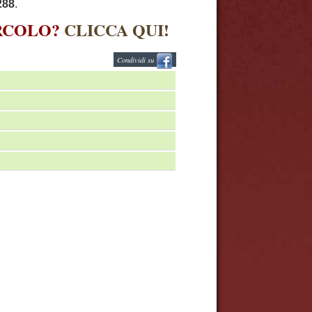
288
.
IRCOLO?
CLICCA QUI!
Condividi su