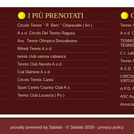
I PIÙ PRENOTATI
Circolo Tennis " R. Beni " Chiaravalle ( An )
Tennis 
A.s.d. Circolo Del Tennis Ragusa
A.s.d. 
Ass. Tennis Olimpica Dossobuono
TENNI
TENNI
Rifredi Tennis A.s.d.
C.t. Lat
tennis club verona cabianca
Tennis 
Tennis Club Noceto A.s.d.
A.S.D. 
Cral Dalmine A.s.d.
CIRCOL
Circolo Tennis Cantu'
VIRTUS
Sport Centro Country Club A.s.
A.P.D.
Tennis Club Lucrezia ( Pu )
ASC Aue
Associa
proudly powered by
Sablab
- © Sablab 2026 -
privacy policy