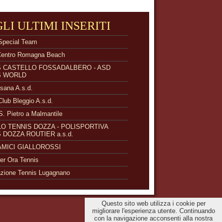
GLI ULTIMI INSERITI
Special Team
Centro Romagna Beach
S CASTELLO FOSSADALBERO - ASD
S WORLD
isana A.s.d.
Club Bleggio A.s.d.
S. Pietro a Malmantile
O TENNIS DOZZA - POLISPORTIVA
 DOZZA ROUTIER a.s.d.
 AMICI GIALLOROSSI
r Ora Tennis
zione Tennis Lugagnano
Questo sito web utilizza i cookie per
migliorare l'esperienza utente. Continuando
con la navigazione acconsenti alla nostra