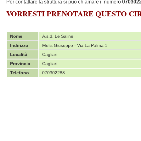
Per contattare la struttura si può chiamare il numero
070302
VORRESTI PRENOTARE QUESTO C
Nome
A.s.d. Le Saline
Indirizzo
Melis Giuseppe - Via La Palma 1
Località
Cagliari
Provincia
Cagliari
Telefono
070302288