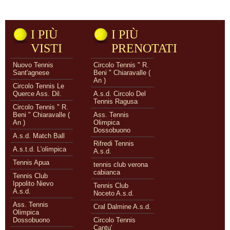
I PIÙ
I PIÙ
VISTI
PRENOTATI
Nuovo Tennis
Circolo Tennis " R.
Sant'agnese
Beni " Chiaravalle (
An )
Circolo Tennis Le
Querce Ass. Dil.
A.s.d. Circolo Del
Tennis Ragusa
Circolo Tennis " R.
Beni " Chiaravalle (
Ass. Tennis
An )
Olimpica
Dossobuono
A.s.d. Match Ball
Rifredi Tennis
A.s.t.d. L'olimpica
A.s.d.
Tennis Apua
tennis club verona
cabianca
Tennis Club
Ippolito Nievo
Tennis Club
A.s.d.
Noceto A.s.d.
Ass. Tennis
Cral Dalmine A.s.d.
Olimpica
Dossobuono
Circolo Tennis
Cantu'