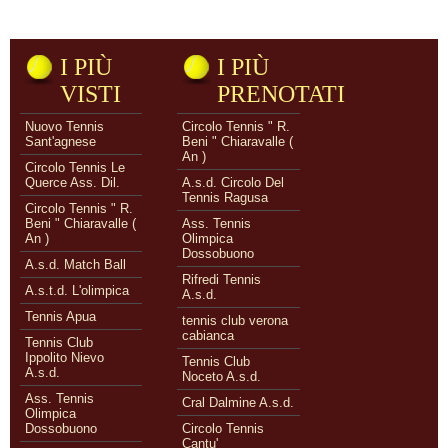
I PIÙ
I PIÙ
VISTI
PRENOTATI
Nuovo Tennis
Circolo Tennis " R.
Sant'agnese
Beni " Chiaravalle (
An )
Circolo Tennis Le
Querce Ass. Dil.
A.s.d. Circolo Del
Tennis Ragusa
Circolo Tennis " R.
Beni " Chiaravalle (
Ass. Tennis
An )
Olimpica
Dossobuono
A.s.d. Match Ball
Rifredi Tennis
A.s.t.d. L'olimpica
A.s.d.
Tennis Apua
tennis club verona
cabianca
Tennis Club
Ippolito Nievo
Tennis Club
A.s.d.
Noceto A.s.d.
Ass. Tennis
Cral Dalmine A.s.d.
Olimpica
Dossobuono
Circolo Tennis
Cantu'