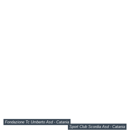
Fondazione Tc Umberto Asd - Catania
Sport Club Scordia Asd - Catania