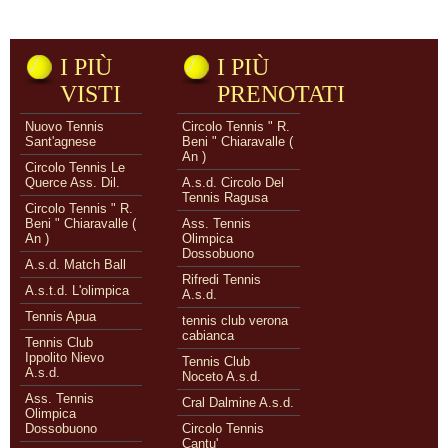
I PIÙ
I PIÙ
VISTI
PRENOTATI
Nuovo Tennis
Circolo Tennis " R.
Sant'agnese
Beni " Chiaravalle (
An )
Circolo Tennis Le
Querce Ass. Dil.
A.s.d. Circolo Del
Tennis Ragusa
Circolo Tennis " R.
Beni " Chiaravalle (
Ass. Tennis
An )
Olimpica
Dossobuono
A.s.d. Match Ball
Rifredi Tennis
A.s.t.d. L'olimpica
A.s.d.
Tennis Apua
tennis club verona
cabianca
Tennis Club
Ippolito Nievo
Tennis Club
A.s.d.
Noceto A.s.d.
Ass. Tennis
Cral Dalmine A.s.d.
Olimpica
Dossobuono
Circolo Tennis
Cantu'