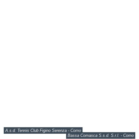
A.s.d. Tennis Club Figino Serenza - Como
Bassa Comasca S.s.d. S.r.l. - Como