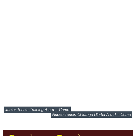
Junior Tennis Training A.s.d. - Como
Nuovo Tennis Cl.lurago D'erba A.s.d. - Como