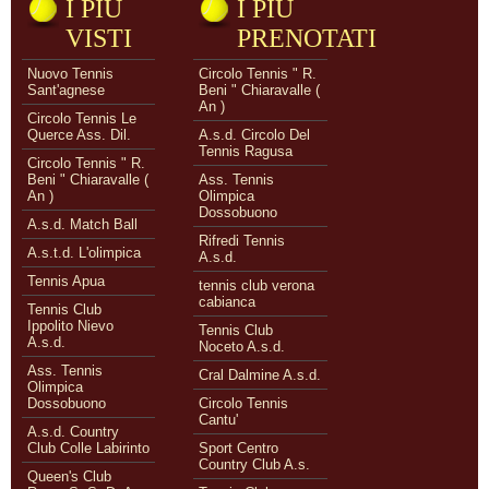
I PIÙ
I PIÙ
VISTI
PRENOTATI
Nuovo Tennis
Circolo Tennis " R.
Sant'agnese
Beni " Chiaravalle (
An )
Circolo Tennis Le
Querce Ass. Dil.
A.s.d. Circolo Del
Tennis Ragusa
Circolo Tennis " R.
Beni " Chiaravalle (
Ass. Tennis
An )
Olimpica
Dossobuono
A.s.d. Match Ball
Rifredi Tennis
A.s.t.d. L'olimpica
A.s.d.
Tennis Apua
tennis club verona
cabianca
Tennis Club
Ippolito Nievo
Tennis Club
A.s.d.
Noceto A.s.d.
Ass. Tennis
Cral Dalmine A.s.d.
Olimpica
Dossobuono
Circolo Tennis
Cantu'
A.s.d. Country
Club Colle Labirinto
Sport Centro
Country Club A.s.
Queen's Club