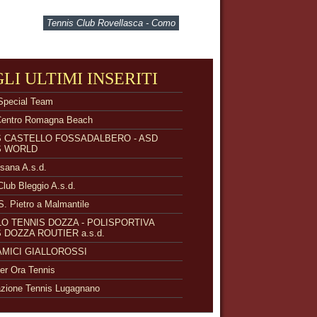
Tennis Club Rovellasca - Como
GLI ULTIMI INSERITI
Special Team
Centro Romagna Beach
S CASTELLO FOSSADALBERO - ASD
S WORLD
isana A.s.d.
Club Bleggio A.s.d.
S. Pietro a Malmantile
O TENNIS DOZZA - POLISPORTIVA
 DOZZA ROUTIER a.s.d.
 AMICI GIALLOROSSI
r Ora Tennis
zione Tennis Lugagnano