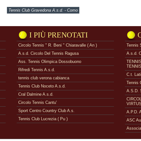
Tennis Club Gravedona A.s.d. - Como
I PIÙ PRENOTATI
Circolo Tennis " R. Beni " Chiaravalle ( An )
Tennis 
A.s.d. Circolo Del Tennis Ragusa
A.s.d. 
Ass. Tennis Olimpica Dossobuono
TENNI
TENNI
Rifredi Tennis A.s.d.
C.t. Lat
tennis club verona cabianca
Tennis 
Tennis Club Noceto A.s.d.
A.S.D. 
Cral Dalmine A.s.d.
CIRCOL
Circolo Tennis Cantu'
VIRTUS
Sport Centro Country Club A.s.
A.P.D.
Tennis Club Lucrezia ( Pu )
ASC Aue
Associa