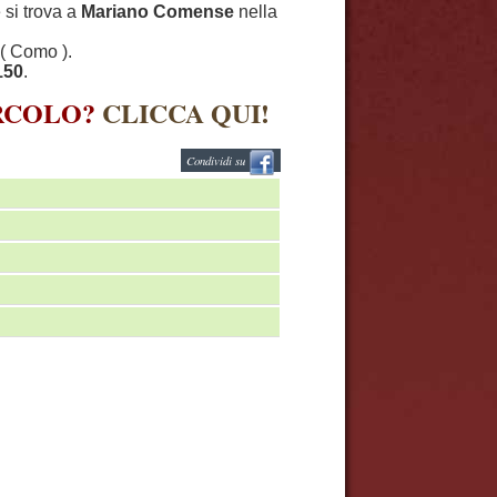
 si trova a
Mariano Comense
nella
( Como ).
150
.
IRCOLO?
CLICCA QUI!
Condividi su