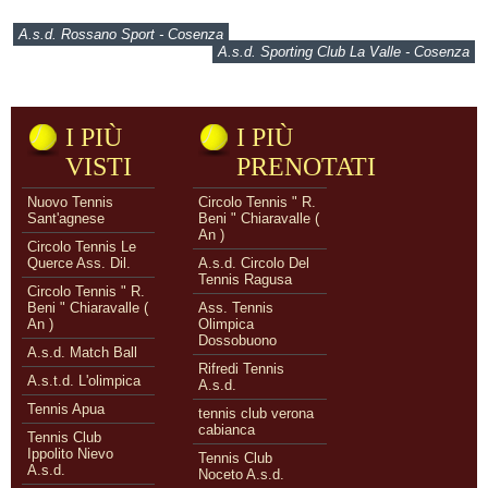
A.s.d. Rossano Sport - Cosenza
A.s.d. Sporting Club La Valle - Cosenza
I PIÙ
I PIÙ
VISTI
PRENOTATI
Nuovo Tennis
Circolo Tennis " R.
Sant'agnese
Beni " Chiaravalle (
An )
Circolo Tennis Le
Querce Ass. Dil.
A.s.d. Circolo Del
Tennis Ragusa
Circolo Tennis " R.
Beni " Chiaravalle (
Ass. Tennis
An )
Olimpica
Dossobuono
A.s.d. Match Ball
Rifredi Tennis
A.s.t.d. L'olimpica
A.s.d.
Tennis Apua
tennis club verona
cabianca
Tennis Club
Ippolito Nievo
Tennis Club
A.s.d.
Noceto A.s.d.