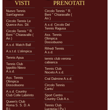
VISTI
PRENOTATI
Nuovo Tennis
Circolo Tennis " R.
Sant'agnese
Beni " Chiaravalle (
An )
Circolo Tennis Le
Querce Ass. Dil.
A.s.d. Circolo Del
Tennis Ragusa
Circolo Tennis " R.
Beni " Chiaravalle (
Ass. Tennis
An )
Olimpica
Dossobuono
A.s.d. Match Ball
Rifredi Tennis
A.s.t.d. L'olimpica
A.s.d.
Tennis Apua
tennis club verona
cabianca
Tennis Club
Ippolito Nievo
Tennis Club
A.s.d.
Noceto A.s.d.
Ass. Tennis
Cral Dalmine A.s.d.
Olimpica
Dossobuono
Circolo Tennis
Cantu'
A.s.d. Country
Club Colle Labirinto
Sport Centro
Country Club A.s.
Queen's Club
Roma S. S. D. A
Tennis Club
R.l.
Lucrezia ( Pu )