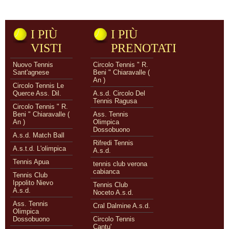
I PIÙ
I PIÙ
VISTI
PRENOTATI
Nuovo Tennis
Circolo Tennis " R.
Sant'agnese
Beni " Chiaravalle (
An )
Circolo Tennis Le
Querce Ass. Dil.
A.s.d. Circolo Del
Tennis Ragusa
Circolo Tennis " R.
Beni " Chiaravalle (
Ass. Tennis
An )
Olimpica
Dossobuono
A.s.d. Match Ball
Rifredi Tennis
A.s.t.d. L'olimpica
A.s.d.
Tennis Apua
tennis club verona
cabianca
Tennis Club
Ippolito Nievo
Tennis Club
A.s.d.
Noceto A.s.d.
Ass. Tennis
Cral Dalmine A.s.d.
Olimpica
Dossobuono
Circolo Tennis
Cantu'