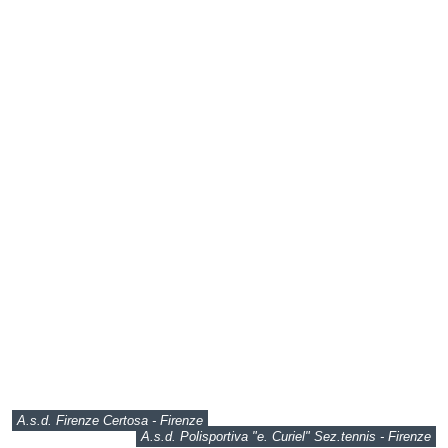
A.s.d. Firenze Certosa - Firenze
A.s.d. Polisportiva "e. Curiel" Sez.tennis - Firenze