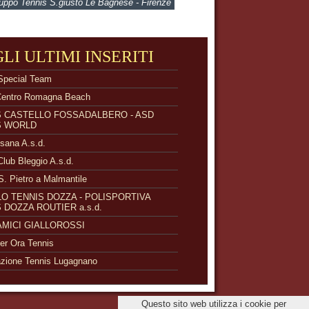
ppo Tennis S.giusto Le Bagnese - Firenze
GLI ULTIMI INSERITI
Special Team
Centro Romagna Beach
S CASTELLO FOSSADALBERO - ASD
S WORLD
isana A.s.d.
Club Bleggio A.s.d.
S. Pietro a Malmantile
O TENNIS DOZZA - POLISPORTIVA
 DOZZA ROUTIER a.s.d.
 AMICI GIALLOROSSI
r Ora Tennis
zione Tennis Lugagnano
Questo sito web utilizza i cookie per