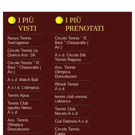
I PIÙ
I PIÙ
VISTI
PRENOTATI
Nuovo Tennis
Circolo Tennis " R.
Sant'agnese
Beni " Chiaravalle (
An )
Circolo Tennis Le
Querce Ass. Dil.
A.s.d. Circolo Del
Tennis Ragusa
Circolo Tennis " R.
Beni " Chiaravalle (
Ass. Tennis
An )
Olimpica
Dossobuono
A.s.d. Match Ball
Rifredi Tennis
A.s.t.d. L'olimpica
A.s.d.
Tennis Apua
tennis club verona
cabianca
Tennis Club
Ippolito Nievo
Tennis Club
A.s.d.
Noceto A.s.d.
Ass. Tennis
Cral Dalmine A.s.d.
Olimpica
Dossobuono
Circolo Tennis
Cantu'