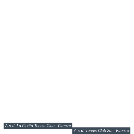
A.s.d. La Fiorita Tennis Club - Firenze
A.s.d. Tennis Club 2m - Firenze