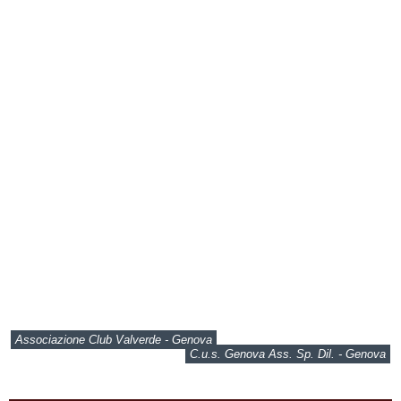
Associazione Club Valverde - Genova
C.u.s. Genova Ass. Sp. Dil. - Genova