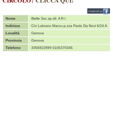
CIRCOLO?
CLICCA QUI!
Condividi su
Nome
Bielle Soc.sp.dil. A R.l.
Indirizzo
C/o Lubrano Marco-p.zza Paolo Da Novi 6/24 A
Località
Genova
Provincia
Genova
Telefono
3356922899 0105370345