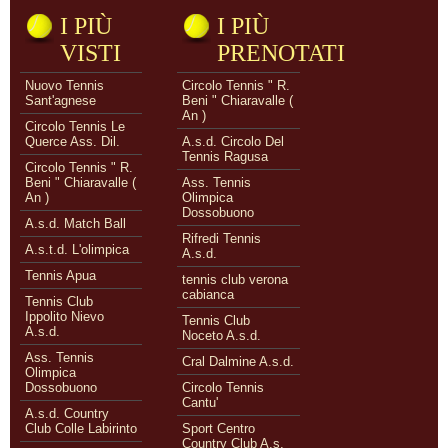
I PIÙ
I PIÙ
VISTI
PRENOTATI
Nuovo Tennis
Circolo Tennis " R.
Sant'agnese
Beni " Chiaravalle (
An )
Circolo Tennis Le
Querce Ass. Dil.
A.s.d. Circolo Del
Tennis Ragusa
Circolo Tennis " R.
Beni " Chiaravalle (
Ass. Tennis
An )
Olimpica
Dossobuono
A.s.d. Match Ball
Rifredi Tennis
A.s.t.d. L'olimpica
A.s.d.
Tennis Apua
tennis club verona
cabianca
Tennis Club
Ippolito Nievo
Tennis Club
A.s.d.
Noceto A.s.d.
Ass. Tennis
Cral Dalmine A.s.d.
Olimpica
Dossobuono
Circolo Tennis
Cantu'
A.s.d. Country
Club Colle Labirinto
Sport Centro
Country Club A.s.