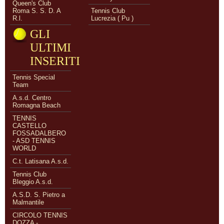
Queen's Club
Roma S. S. D. A
Tennis Club
R.l.
Lucrezia ( Pu )
GLI
ULTIMI
INSERITI
Tennis Special
Team
A.s.d. Centro
Romagna Beach
TENNIS
CASTELLO
FOSSADALBERO
- ASD TENNIS
WORLD
C.t. Latisana A.s.d.
Tennis Club
Bleggio A.s.d.
A.S.D. S. Pietro a
Malmantile
CIRCOLO TENNIS
DOZZA -