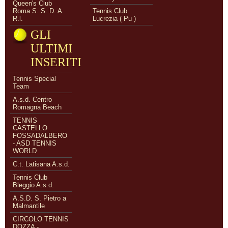
Queen's Club
Roma S. S. D. A
Tennis Club
R.l.
Lucrezia ( Pu )
GLI
ULTIMI
INSERITI
Tennis Special
Team
A.s.d. Centro
Romagna Beach
TENNIS
CASTELLO
FOSSADALBERO
- ASD TENNIS
WORLD
C.t. Latisana A.s.d.
Tennis Club
Bleggio A.s.d.
A.S.D. S. Pietro a
Malmantile
CIRCOLO TENNIS
DOZZA -