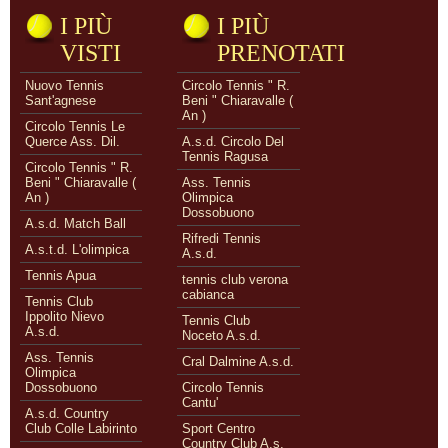
I PIÙ
I PIÙ
VISTI
PRENOTATI
Nuovo Tennis
Circolo Tennis " R.
Sant'agnese
Beni " Chiaravalle (
An )
Circolo Tennis Le
Querce Ass. Dil.
A.s.d. Circolo Del
Tennis Ragusa
Circolo Tennis " R.
Beni " Chiaravalle (
Ass. Tennis
An )
Olimpica
Dossobuono
A.s.d. Match Ball
Rifredi Tennis
A.s.t.d. L'olimpica
A.s.d.
Tennis Apua
tennis club verona
cabianca
Tennis Club
Ippolito Nievo
Tennis Club
A.s.d.
Noceto A.s.d.
Ass. Tennis
Cral Dalmine A.s.d.
Olimpica
Dossobuono
Circolo Tennis
Cantu'
A.s.d. Country
Club Colle Labirinto
Sport Centro
Country Club A.s.