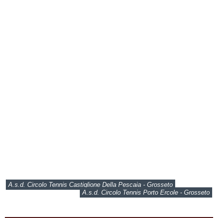
A.s.d. Circolo Tennis Castiglione Della Pescaia - Grosseto
A.s.d. Circolo Tennis Porto Ercole - Grosseto