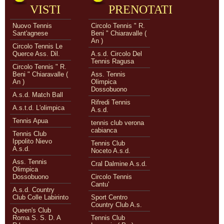
VISTI
PRENOTATI
Nuovo Tennis
Circolo Tennis " R.
Sant'agnese
Beni " Chiaravalle (
An )
Circolo Tennis Le
Querce Ass. Dil.
A.s.d. Circolo Del
Tennis Ragusa
Circolo Tennis " R.
Beni " Chiaravalle (
Ass. Tennis
An )
Olimpica
Dossobuono
A.s.d. Match Ball
Rifredi Tennis
A.s.t.d. L'olimpica
A.s.d.
Tennis Apua
tennis club verona
cabianca
Tennis Club
Ippolito Nievo
Tennis Club
A.s.d.
Noceto A.s.d.
Ass. Tennis
Cral Dalmine A.s.d.
Olimpica
Dossobuono
Circolo Tennis
Cantu'
A.s.d. Country
Club Colle Labirinto
Sport Centro
Country Club A.s.
Queen's Club
Roma S. S. D. A
Tennis Club