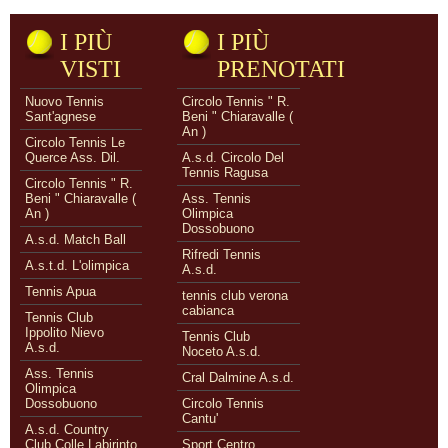
I PIÙ
I PIÙ
VISTI
PRENOTATI
Nuovo Tennis
Circolo Tennis " R.
Sant'agnese
Beni " Chiaravalle (
An )
Circolo Tennis Le
Querce Ass. Dil.
A.s.d. Circolo Del
Tennis Ragusa
Circolo Tennis " R.
Beni " Chiaravalle (
Ass. Tennis
An )
Olimpica
Dossobuono
A.s.d. Match Ball
Rifredi Tennis
A.s.t.d. L'olimpica
A.s.d.
Tennis Apua
tennis club verona
cabianca
Tennis Club
Ippolito Nievo
Tennis Club
A.s.d.
Noceto A.s.d.
Ass. Tennis
Cral Dalmine A.s.d.
Olimpica
Dossobuono
Circolo Tennis
Cantu'
A.s.d. Country
Club Colle Labirinto
Sport Centro