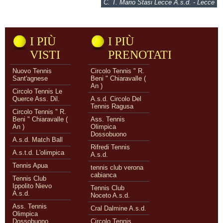
C. T. Mario Stasi Lecce A.s.d. - Lecce
I PIÙ
I PIÙ
VISTI
PRENOTATI
Nuovo Tennis
Circolo Tennis " R.
Sant'agnese
Beni " Chiaravalle (
An )
Circolo Tennis Le
Querce Ass. Dil.
A.s.d. Circolo Del
Tennis Ragusa
Circolo Tennis " R.
Beni " Chiaravalle (
Ass. Tennis
An )
Olimpica
Dossobuono
A.s.d. Match Ball
Rifredi Tennis
A.s.t.d. L'olimpica
A.s.d.
Tennis Apua
tennis club verona
cabianca
Tennis Club
Ippolito Nievo
Tennis Club
A.s.d.
Noceto A.s.d.
Ass. Tennis
Cral Dalmine A.s.d.
Olimpica
Dossobuono
Circolo Tennis