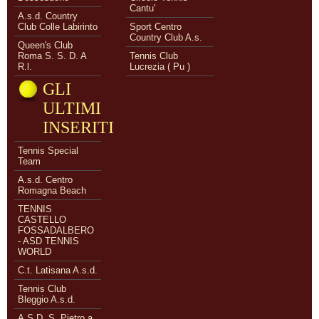
Cantu'
A.s.d. Country
Club Colle Labirinto
Sport Centro
Country Club A.s.
Queen's Club
Roma S. S. D. A
Tennis Club
R.l.
Lucrezia ( Pu )
GLI
ULTIMI
INSERITI
Tennis Special
Team
A.s.d. Centro
Romagna Beach
TENNIS
CASTELLO
FOSSADALBERO
- ASD TENNIS
WORLD
C.t. Latisana A.s.d.
Tennis Club
Bleggio A.s.d.
A.S.D. S. Pietro a