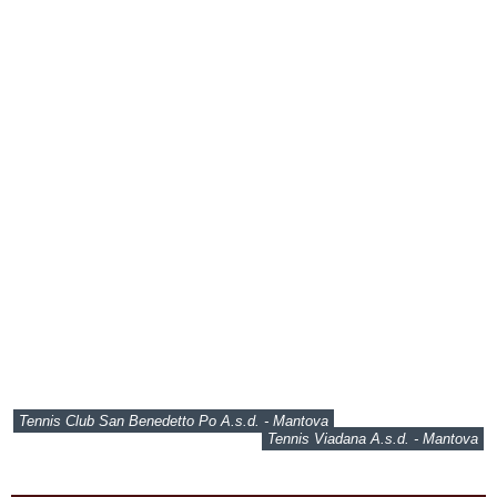
Tennis Club San Benedetto Po A.s.d. - Mantova
Tennis Viadana A.s.d. - Mantova