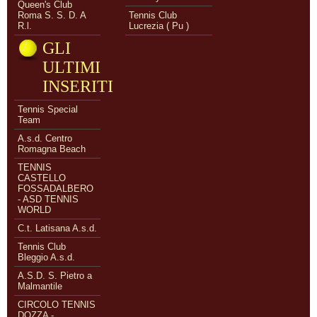
Queen's Club
Roma S. S. D. A
Tennis Club
R.l.
Lucrezia ( Pu )
GLI
ULTIMI
INSERITI
Tennis Special
Team
A.s.d. Centro
Romagna Beach
TENNIS
CASTELLO
FOSSADALBERO
- ASD TENNIS
WORLD
C.t. Latisana A.s.d.
Tennis Club
Bleggio A.s.d.
A.S.D. S. Pietro a
Malmantile
CIRCOLO TENNIS
DOZZA -