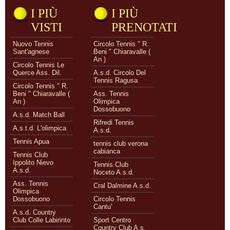
I PIÙ
I PIÙ
VISTI
PRENOTATI
Nuovo Tennis
Circolo Tennis " R.
Sant'agnese
Beni " Chiaravalle (
An )
Circolo Tennis Le
Querce Ass. Dil.
A.s.d. Circolo Del
Tennis Ragusa
Circolo Tennis " R.
Beni " Chiaravalle (
Ass. Tennis
An )
Olimpica
Dossobuono
A.s.d. Match Ball
Rifredi Tennis
A.s.t.d. L'olimpica
A.s.d.
Tennis Apua
tennis club verona
cabianca
Tennis Club
Ippolito Nievo
Tennis Club
A.s.d.
Noceto A.s.d.
Ass. Tennis
Cral Dalmine A.s.d.
Olimpica
Dossobuono
Circolo Tennis
Cantu'
A.s.d. Country
Club Colle Labirinto
Sport Centro
Country Club A.s.