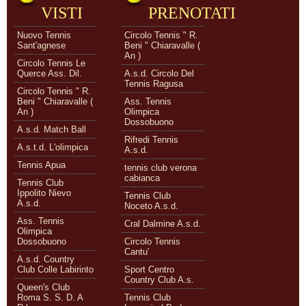
VISTI
PRENOTATI
Nuovo Tennis
Circolo Tennis " R.
Sant'agnese
Beni " Chiaravalle (
An )
Circolo Tennis Le
Querce Ass. Dil.
A.s.d. Circolo Del
Tennis Ragusa
Circolo Tennis " R.
Beni " Chiaravalle (
Ass. Tennis
An )
Olimpica
Dossobuono
A.s.d. Match Ball
Rifredi Tennis
A.s.t.d. L'olimpica
A.s.d.
Tennis Apua
tennis club verona
cabianca
Tennis Club
Ippolito Nievo
Tennis Club
A.s.d.
Noceto A.s.d.
Ass. Tennis
Cral Dalmine A.s.d.
Olimpica
Dossobuono
Circolo Tennis
Cantu'
A.s.d. Country
Club Colle Labirinto
Sport Centro
Country Club A.s.
Queen's Club
Roma S. S. D. A
Tennis Club