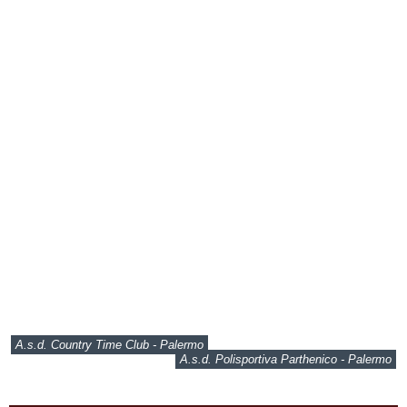
A.s.d. Country Time Club - Palermo
A.s.d. Polisportiva Parthenico - Palermo