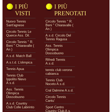
I PIÙ
I PIÙ
VISTI
PRENOTATI
Nuovo Tennis
Circolo Tennis " R.
Sant'agnese
Beni " Chiaravalle (
An )
Circolo Tennis Le
Querce Ass. Dil.
A.s.d. Circolo Del
Tennis Ragusa
Circolo Tennis " R.
Beni " Chiaravalle (
Ass. Tennis
An )
Olimpica
Dossobuono
A.s.d. Match Ball
Rifredi Tennis
A.s.t.d. L'olimpica
A.s.d.
Tennis Apua
tennis club verona
cabianca
Tennis Club
Ippolito Nievo
Tennis Club
A.s.d.
Noceto A.s.d.
Ass. Tennis
Cral Dalmine A.s.d.
Olimpica
Dossobuono
Circolo Tennis
Cantu'
A.s.d. Country
Club Colle Labirinto
Sport Centro
Country Club A.s.