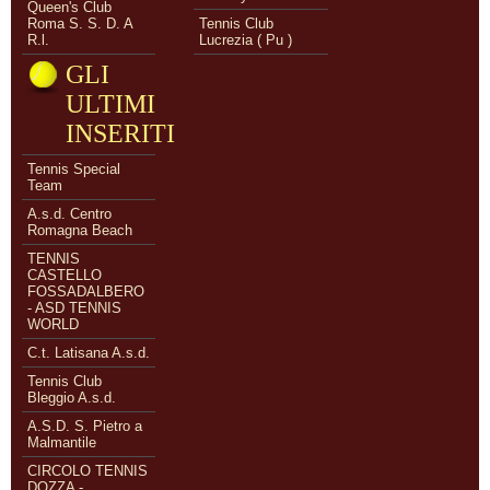
Queen's Club
Roma S. S. D. A
Tennis Club
R.l.
Lucrezia ( Pu )
GLI
ULTIMI
INSERITI
Tennis Special
Team
A.s.d. Centro
Romagna Beach
TENNIS
CASTELLO
FOSSADALBERO
- ASD TENNIS
WORLD
C.t. Latisana A.s.d.
Tennis Club
Bleggio A.s.d.
A.S.D. S. Pietro a
Malmantile
CIRCOLO TENNIS
DOZZA -