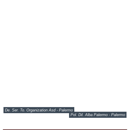
De. Ser. To. Organization Asd - Palermo
Pol. Dil. Alba Palermo - Palermo