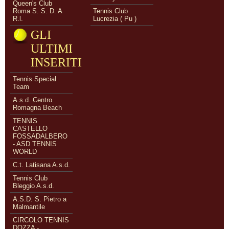
Queen's Club
Roma S. S. D. A
Tennis Club
R.l.
Lucrezia ( Pu )
GLI
ULTIMI
INSERITI
Tennis Special
Team
A.s.d. Centro
Romagna Beach
TENNIS
CASTELLO
FOSSADALBERO
- ASD TENNIS
WORLD
C.t. Latisana A.s.d.
Tennis Club
Bleggio A.s.d.
A.S.D. S. Pietro a
Malmantile
CIRCOLO TENNIS
DOZZA -