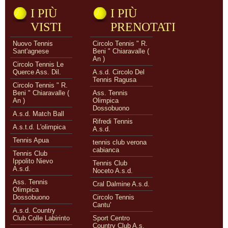
I PIÙ
I PIÙ
VISTI
PRENOTATI
Nuovo Tennis
Circolo Tennis " R.
Sant'agnese
Beni " Chiaravalle (
An )
Circolo Tennis Le
Querce Ass. Dil.
A.s.d. Circolo Del
Tennis Ragusa
Circolo Tennis " R.
Beni " Chiaravalle (
Ass. Tennis
An )
Olimpica
Dossobuono
A.s.d. Match Ball
Rifredi Tennis
A.s.t.d. L'olimpica
A.s.d.
Tennis Apua
tennis club verona
cabianca
Tennis Club
Ippolito Nievo
Tennis Club
A.s.d.
Noceto A.s.d.
Ass. Tennis
Cral Dalmine A.s.d.
Olimpica
Dossobuono
Circolo Tennis
Cantu'
A.s.d. Country
Club Colle Labirinto
Sport Centro
Country Club A.s.