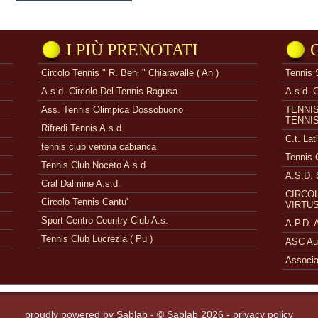
I PIÙ PRENOTATI
Circolo Tennis " R. Beni " Chiaravalle ( An )
Tennis 
A.s.d. Circolo Del Tennis Ragusa
A.s.d. 
Ass. Tennis Olimpica Dossobuono
TENNI
TENNI
Rifredi Tennis A.s.d.
C.t. Lat
tennis club verona cabianca
Tennis 
Tennis Club Noceto A.s.d.
A.S.D. 
Cral Dalmine A.s.d.
CIRCOL
Circolo Tennis Cantu'
VIRTUS
Sport Centro Country Club A.s.
A.P.D.
Tennis Club Lucrezia ( Pu )
ASC Aue
Associa
proudly powered by
Sablab
- © Sablab 2026 -
privacy policy