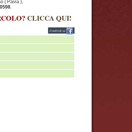
o ( Pavia ).
60598
.
IRCOLO?
CLICCA QUI!
Condividi su