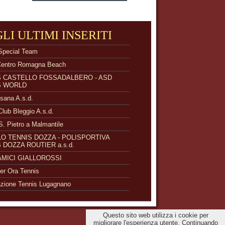
GLI ULTIMI INSERITI
Special Team
Centro Romagna Beach
S CASTELLO FOSSADALBERO - ASD
S WORLD
isana A.s.d.
Club Bleggio A.s.d.
S. Pietro a Malmantile
O TENNIS DOZZA - POLISPORTIVA
 DOZZA ROUTIER a.s.d.
 AMICI GIALLOROSSI
r Ora Tennis
zione Tennis Lugagnano
Questo sito web utilizza i cookie per
migliorare l'esperienza utente. Continuando