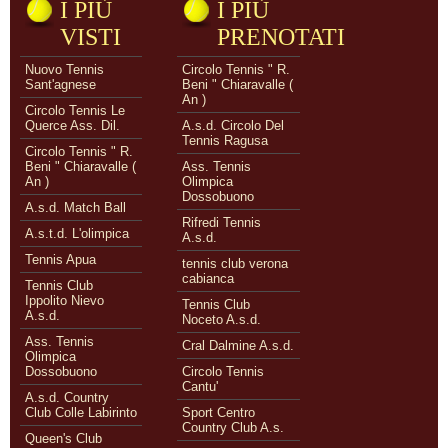
I PIÙ
I PIÙ
VISTI
PRENOTATI
Nuovo Tennis
Circolo Tennis " R.
Sant'agnese
Beni " Chiaravalle (
An )
Circolo Tennis Le
Querce Ass. Dil.
A.s.d. Circolo Del
Tennis Ragusa
Circolo Tennis " R.
Beni " Chiaravalle (
Ass. Tennis
An )
Olimpica
Dossobuono
A.s.d. Match Ball
Rifredi Tennis
A.s.t.d. L'olimpica
A.s.d.
Tennis Apua
tennis club verona
cabianca
Tennis Club
Ippolito Nievo
Tennis Club
A.s.d.
Noceto A.s.d.
Ass. Tennis
Cral Dalmine A.s.d.
Olimpica
Dossobuono
Circolo Tennis
Cantu'
A.s.d. Country
Club Colle Labirinto
Sport Centro
Country Club A.s.
Queen's Club