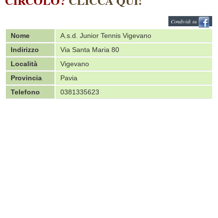
CIRCOLO?
CLICCA QUI!
Condividi su
Nome
A.s.d. Junior Tennis Vigevano
Indirizzo
Via Santa Maria 80
Località
Vigevano
Provincia
Pavia
Telefono
0381335623