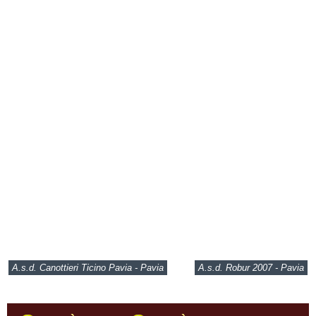
A.s.d. Canottieri Ticino Pavia - Pavia
A.s.d. Robur 2007 - Pavia