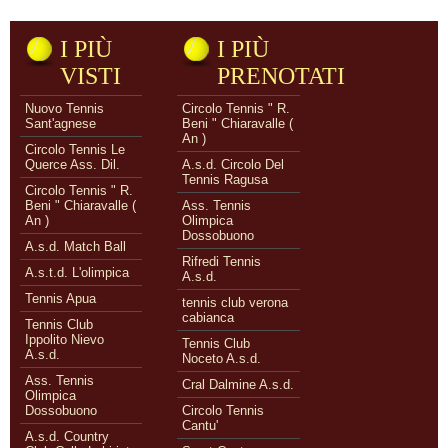
I PIÙ
I PIÙ
VISTI
PRENOTATI
Nuovo Tennis
Circolo Tennis " R.
Sant'agnese
Beni " Chiaravalle (
An )
Circolo Tennis Le
Querce Ass. Dil.
A.s.d. Circolo Del
Tennis Ragusa
Circolo Tennis " R.
Beni " Chiaravalle (
Ass. Tennis
An )
Olimpica
Dossobuono
A.s.d. Match Ball
Rifredi Tennis
A.s.t.d. L'olimpica
A.s.d.
Tennis Apua
tennis club verona
cabianca
Tennis Club
Ippolito Nievo
Tennis Club
A.s.d.
Noceto A.s.d.
Ass. Tennis
Cral Dalmine A.s.d.
Olimpica
Dossobuono
Circolo Tennis
Cantu'
A.s.d. Country