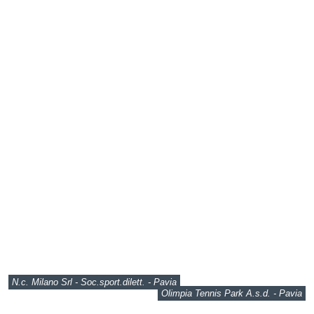
N.c. Milano Srl - Soc.sport.dilett. - Pavia
Olimpia Tennis Park A.s.d. - Pavia