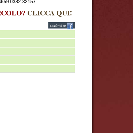
659 0382-32157
.
IRCOLO?
CLICCA QUI!
Condividi su