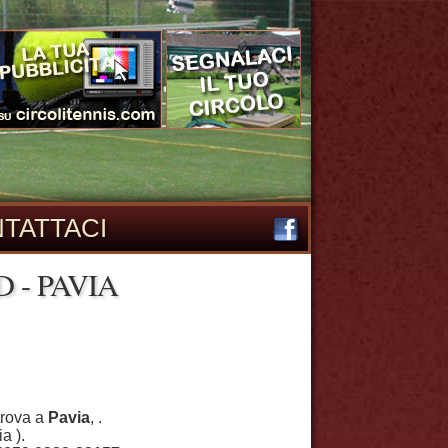
TATTACI
 - PAVIA
 trova a
Pavia
, .
a ).