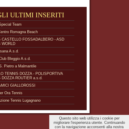
GLI ULTIMI INSERITI
Special Team
Centro Romagna Beach
S CASTELLO FOSSADALBERO - ASD
S WORLD
isana A.s.d.
Club Bleggio A.s.d.
S. Pietro a Malmantile
O TENNIS DOZZA - POLISPORTIVA
 DOZZA ROUTIER a.s.d.
 AMICI GIALLOROSSI
r Ora Tennis
zione Tennis Lugagnano
Questo sito web utilizza i cookie per
migliorare l'esperienza utente. Continuando
con la navigazione acconsenti alla nostra