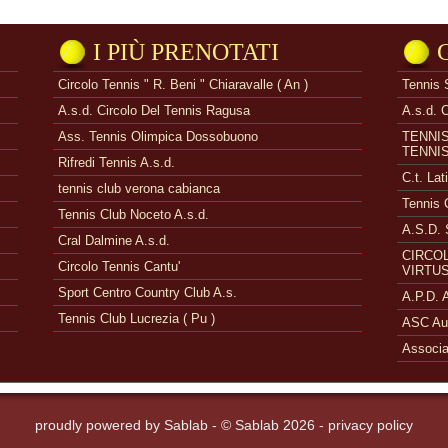
I PIÙ PRENOTATI
Circolo Tennis " R. Beni " Chiaravalle ( An )
Tennis 
A.s.d. Circolo Del Tennis Ragusa
A.s.d. 
Ass. Tennis Olimpica Dossobuono
TENNI
TENNI
Rifredi Tennis A.s.d.
C.t. Lat
tennis club verona cabianca
Tennis 
Tennis Club Noceto A.s.d.
A.S.D. 
Cral Dalmine A.s.d.
CIRCOL
Circolo Tennis Cantu'
VIRTUS
Sport Centro Country Club A.s.
A.P.D.
Tennis Club Lucrezia ( Pu )
ASC Aue
Associa
proudly powered by
Sablab
- © Sablab 2026 -
privacy policy