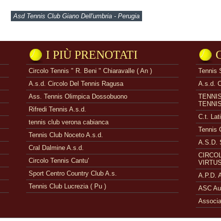
Asd Tennis Club Giano Dell'umbria - Perugia
I PIÙ PRENOTATI
Circolo Tennis " R. Beni " Chiaravalle ( An )
Tennis 
A.s.d. Circolo Del Tennis Ragusa
A.s.d. 
Ass. Tennis Olimpica Dossobuono
TENNI
TENNI
Rifredi Tennis A.s.d.
C.t. Lat
tennis club verona cabianca
Tennis 
Tennis Club Noceto A.s.d.
A.S.D. 
Cral Dalmine A.s.d.
CIRCOL
Circolo Tennis Cantu'
VIRTUS
Sport Centro Country Club A.s.
A.P.D.
Tennis Club Lucrezia ( Pu )
ASC Aue
Associa