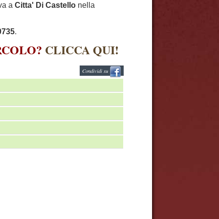
ova a
Citta' Di Castello
nella
0735
.
IRCOLO?
CLICCA QUI!
Condividi su