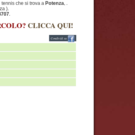
i tennis che si trova a
Potenza
, .
za ).
8707
.
IRCOLO?
CLICCA QUI!
Condividi su