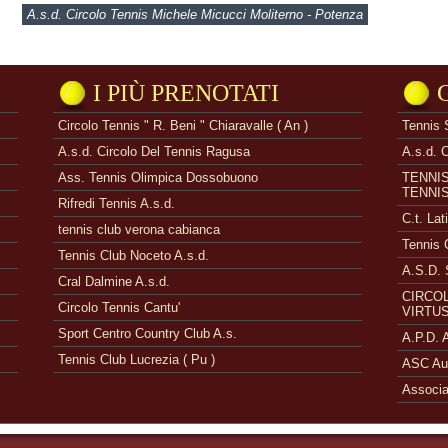
A.s.d. Circolo Tennis Michele Micucci Moliterno - Potenza
I PIÙ PRENOTATI
Circolo Tennis " R. Beni " Chiaravalle ( An )
Tennis 
A.s.d. Circolo Del Tennis Ragusa
A.s.d. 
Ass. Tennis Olimpica Dossobuono
TENNI
TENNI
Rifredi Tennis A.s.d.
C.t. Lat
tennis club verona cabianca
Tennis 
Tennis Club Noceto A.s.d.
A.S.D. 
Cral Dalmine A.s.d.
CIRCOL
Circolo Tennis Cantu'
VIRTUS
Sport Centro Country Club A.s.
A.P.D.
Tennis Club Lucrezia ( Pu )
ASC Aue
Associa