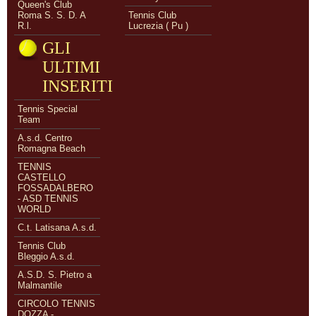
Queen's Club
Roma S. S. D. A
Tennis Club
R.l.
Lucrezia ( Pu )
GLI
ULTIMI
INSERITI
Tennis Special
Team
A.s.d. Centro
Romagna Beach
TENNIS
CASTELLO
FOSSADALBERO
- ASD TENNIS
WORLD
C.t. Latisana A.s.d.
Tennis Club
Bleggio A.s.d.
A.S.D. S. Pietro a
Malmantile
CIRCOLO TENNIS
DOZZA -