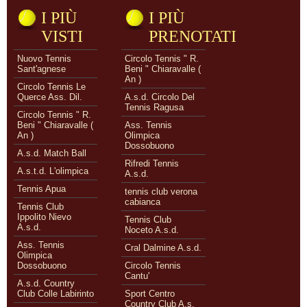
I PIÙ
I PIÙ
VISTI
PRENOTATI
Nuovo Tennis
Circolo Tennis " R.
Sant'agnese
Beni " Chiaravalle (
An )
Circolo Tennis Le
Querce Ass. Dil.
A.s.d. Circolo Del
Tennis Ragusa
Circolo Tennis " R.
Beni " Chiaravalle (
Ass. Tennis
An )
Olimpica
Dossobuono
A.s.d. Match Ball
Rifredi Tennis
A.s.t.d. L'olimpica
A.s.d.
Tennis Apua
tennis club verona
cabianca
Tennis Club
Ippolito Nievo
Tennis Club
A.s.d.
Noceto A.s.d.
Ass. Tennis
Cral Dalmine A.s.d.
Olimpica
Dossobuono
Circolo Tennis
Cantu'
A.s.d. Country
Club Colle Labirinto
Sport Centro
Country Club A.s.