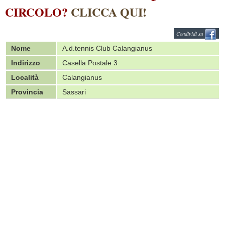
CIRCOLO?
CLICCA QUI!
Condividi su
Nome
A.d.tennis Club Calangianus
Indirizzo
Casella Postale 3
Località
Calangianus
Provincia
Sassari