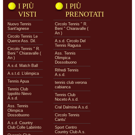
I PIÙ
I PIÙ
VISTI
PRENOTATI
Nuovo Tennis
Circolo Tennis " R.
Sant'agnese
Beni " Chiaravalle (
An )
Circolo Tennis Le
Querce Ass. Dil.
A.s.d. Circolo Del
Tennis Ragusa
Circolo Tennis " R.
Beni " Chiaravalle (
Ass. Tennis
An )
Olimpica
Dossobuono
A.s.d. Match Ball
Rifredi Tennis
A.s.t.d. L'olimpica
A.s.d.
Tennis Apua
tennis club verona
cabianca
Tennis Club
Ippolito Nievo
Tennis Club
A.s.d.
Noceto A.s.d.
Ass. Tennis
Cral Dalmine A.s.d.
Olimpica
Dossobuono
Circolo Tennis
Cantu'
A.s.d. Country
Club Colle Labirinto
Sport Centro
Country Club A.s.