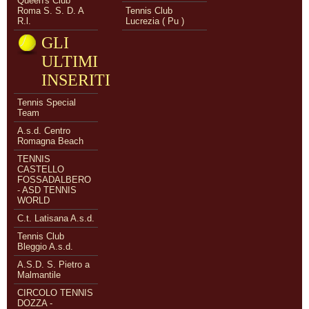
Queen's Club
Roma S. S. D. A
Tennis Club
R.l.
Lucrezia ( Pu )
GLI
ULTIMI
INSERITI
Tennis Special
Team
A.s.d. Centro
Romagna Beach
TENNIS
CASTELLO
FOSSADALBERO
- ASD TENNIS
WORLD
C.t. Latisana A.s.d.
Tennis Club
Bleggio A.s.d.
A.S.D. S. Pietro a
Malmantile
CIRCOLO TENNIS
DOZZA -