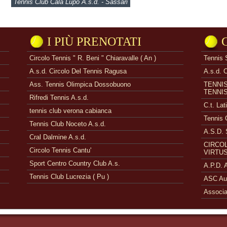
Tennis Club Cala Lupo A.s.d. - Sassari
I PIÙ PRENOTATI
Circolo Tennis " R. Beni " Chiaravalle ( An )
Tennis 
A.s.d. Circolo Del Tennis Ragusa
A.s.d. 
Ass. Tennis Olimpica Dossobuono
TENNI
TENNI
Rifredi Tennis A.s.d.
C.t. Lat
tennis club verona cabianca
Tennis 
Tennis Club Noceto A.s.d.
A.S.D. 
Cral Dalmine A.s.d.
CIRCOL
Circolo Tennis Cantu'
VIRTUS
Sport Centro Country Club A.s.
A.P.D.
Tennis Club Lucrezia ( Pu )
ASC Aue
Associa