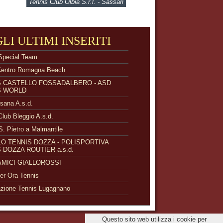
Tennis Club Olbia S.r.l. - Sassari
GLI ULTIMI INSERITI
Special Team
Centro Romagna Beach
S CASTELLO FOSSADALBERO - ASD
S WORLD
isana A.s.d.
Club Bleggio A.s.d.
S. Pietro a Malmantile
O TENNIS DOZZA - POLISPORTIVA
 DOZZA ROUTIER a.s.d.
 AMICI GIALLOROSSI
r Ora Tennis
zione Tennis Lugagnano
Questo sito web utilizza i cookie per