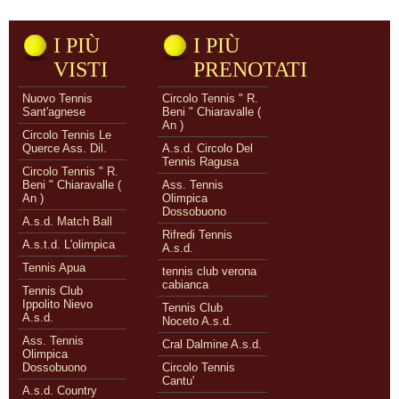
I PIÙ
I PIÙ
VISTI
PRENOTATI
Nuovo Tennis
Circolo Tennis " R.
Sant'agnese
Beni " Chiaravalle (
An )
Circolo Tennis Le
Querce Ass. Dil.
A.s.d. Circolo Del
Tennis Ragusa
Circolo Tennis " R.
Beni " Chiaravalle (
Ass. Tennis
An )
Olimpica
Dossobuono
A.s.d. Match Ball
Rifredi Tennis
A.s.t.d. L'olimpica
A.s.d.
Tennis Apua
tennis club verona
cabianca
Tennis Club
Ippolito Nievo
Tennis Club
A.s.d.
Noceto A.s.d.
Ass. Tennis
Cral Dalmine A.s.d.
Olimpica
Dossobuono
Circolo Tennis
Cantu'
A.s.d. Country