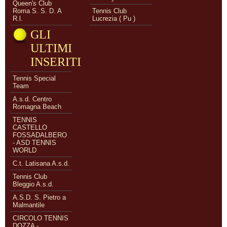
Queen's Club
Roma S. S. D. A
Tennis Club
R.l.
Lucrezia ( Pu )
GLI
ULTIMI
INSERITI
Tennis Special
Team
A.s.d. Centro
Romagna Beach
TENNIS
CASTELLO
FOSSADALBERO
- ASD TENNIS
WORLD
C.t. Latisana A.s.d.
Tennis Club
Bleggio A.s.d.
A.S.D. S. Pietro a
Malmantile
CIRCOLO TENNIS
DOZZA -