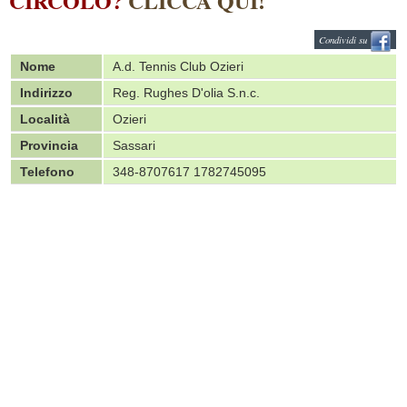
CIRCOLO?
CLICCA QUI!
Condividi su
Nome
A.d. Tennis Club Ozieri
Indirizzo
Reg. Rughes D'olia S.n.c.
Località
Ozieri
Provincia
Sassari
Telefono
348-8707617 1782745095