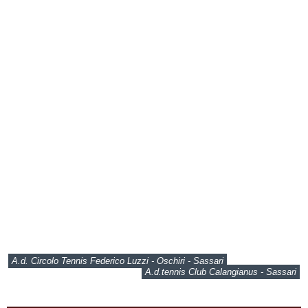
A.d. Circolo Tennis Federico Luzzi - Oschiri - Sassari
A.d.tennis Club Calangianus - Sassari