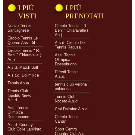
I PIÙ
I PIÙ
VISTI
PRENOTATI
Nuovo Tennis
Circolo Tennis " R.
Sant'agnese
Beni " Chiaravalle (
An )
Circolo Tennis Le
Querce Ass. Dil.
A.s.d. Circolo Del
Tennis Ragusa
Circolo Tennis " R.
Beni " Chiaravalle (
Ass. Tennis
An )
Olimpica
Dossobuono
A.s.d. Match Ball
Rifredi Tennis
A.s.t.d. L'olimpica
A.s.d.
Tennis Apua
tennis club verona
cabianca
Tennis Club
Ippolito Nievo
Tennis Club
A.s.d.
Noceto A.s.d.
Ass. Tennis
Cral Dalmine A.s.d.
Olimpica
Dossobuono
Circolo Tennis
Cantu'
A.s.d. Country
Club Colle Labirinto
Sport Centro
Country Club A.s.