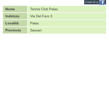
Condividi su
Nome
Tennis Club Palau
Indirizzo
Via Del Faro 3
Località
Palau
Provincia
Sassari