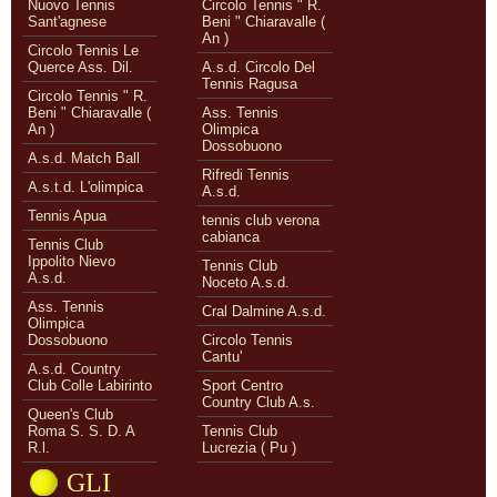
Nuovo Tennis
Circolo Tennis " R.
Sant'agnese
Beni " Chiaravalle (
An )
Circolo Tennis Le
Querce Ass. Dil.
A.s.d. Circolo Del
Tennis Ragusa
Circolo Tennis " R.
Beni " Chiaravalle (
Ass. Tennis
An )
Olimpica
Dossobuono
A.s.d. Match Ball
Rifredi Tennis
A.s.t.d. L'olimpica
A.s.d.
Tennis Apua
tennis club verona
cabianca
Tennis Club
Ippolito Nievo
Tennis Club
A.s.d.
Noceto A.s.d.
Ass. Tennis
Cral Dalmine A.s.d.
Olimpica
Dossobuono
Circolo Tennis
Cantu'
A.s.d. Country
Club Colle Labirinto
Sport Centro
Country Club A.s.
Queen's Club
Roma S. S. D. A
Tennis Club
R.l.
Lucrezia ( Pu )
GLI