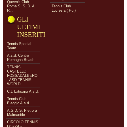
Queen's Club
Roma S. S. D. A
Tennis Club
R.l.
Lucrezia ( Pu )
GLI
ULTIMI
INSERITI
Tennis Special
Team
A.s.d. Centro
Romagna Beach
TENNIS
CASTELLO
FOSSADALBERO
- ASD TENNIS
WORLD
C.t. Latisana A.s.d.
Tennis Club
Bleggio A.s.d.
A.S.D. S. Pietro a
Malmantile
CIRCOLO TENNIS
DOZZA -