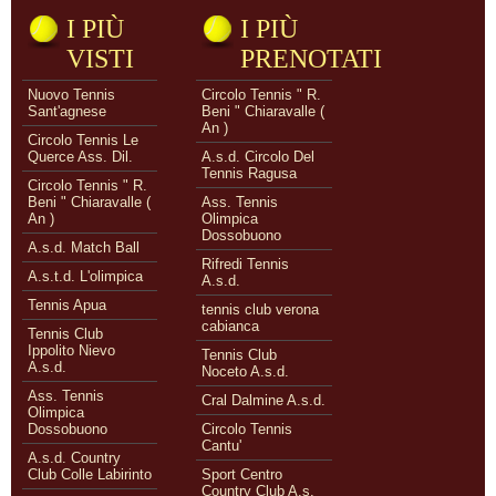
I PIÙ
I PIÙ
VISTI
PRENOTATI
Nuovo Tennis
Circolo Tennis " R.
Sant'agnese
Beni " Chiaravalle (
An )
Circolo Tennis Le
Querce Ass. Dil.
A.s.d. Circolo Del
Tennis Ragusa
Circolo Tennis " R.
Beni " Chiaravalle (
Ass. Tennis
An )
Olimpica
Dossobuono
A.s.d. Match Ball
Rifredi Tennis
A.s.t.d. L'olimpica
A.s.d.
Tennis Apua
tennis club verona
cabianca
Tennis Club
Ippolito Nievo
Tennis Club
A.s.d.
Noceto A.s.d.
Ass. Tennis
Cral Dalmine A.s.d.
Olimpica
Dossobuono
Circolo Tennis
Cantu'
A.s.d. Country
Club Colle Labirinto
Sport Centro
Country Club A.s.