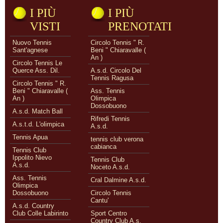
I PIÙ
I PIÙ
VISTI
PRENOTATI
Nuovo Tennis
Circolo Tennis " R.
Sant'agnese
Beni " Chiaravalle (
An )
Circolo Tennis Le
Querce Ass. Dil.
A.s.d. Circolo Del
Tennis Ragusa
Circolo Tennis " R.
Beni " Chiaravalle (
Ass. Tennis
An )
Olimpica
Dossobuono
A.s.d. Match Ball
Rifredi Tennis
A.s.t.d. L'olimpica
A.s.d.
Tennis Apua
tennis club verona
cabianca
Tennis Club
Ippolito Nievo
Tennis Club
A.s.d.
Noceto A.s.d.
Ass. Tennis
Cral Dalmine A.s.d.
Olimpica
Dossobuono
Circolo Tennis
Cantu'
A.s.d. Country
Club Colle Labirinto
Sport Centro
Country Club A.s.