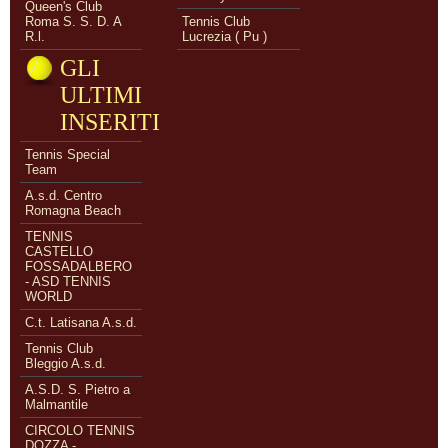
Queen's Club
Roma S. S. D. A
Tennis Club
R.l.
Lucrezia ( Pu )
GLI
ULTIMI
INSERITI
Tennis Special
Team
A.s.d. Centro
Romagna Beach
TENNIS
CASTELLO
FOSSADALBERO
- ASD TENNIS
WORLD
C.t. Latisana A.s.d.
Tennis Club
Bleggio A.s.d.
A.S.D. S. Pietro a
Malmantile
CIRCOLO TENNIS
DOZZA -