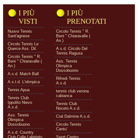
I PIÙ
I PIÙ
VISTI
PRENOTATI
Nuovo Tennis
Circolo Tennis " R.
Sant'agnese
Beni " Chiaravalle (
An )
Circolo Tennis Le
Querce Ass. Dil.
A.s.d. Circolo Del
Tennis Ragusa
Circolo Tennis " R.
Beni " Chiaravalle (
Ass. Tennis
An )
Olimpica
Dossobuono
A.s.d. Match Ball
Rifredi Tennis
A.s.t.d. L'olimpica
A.s.d.
Tennis Apua
tennis club verona
cabianca
Tennis Club
Ippolito Nievo
Tennis Club
A.s.d.
Noceto A.s.d.
Ass. Tennis
Cral Dalmine A.s.d.
Olimpica
Dossobuono
Circolo Tennis
Cantu'
A.s.d. Country
Club Colle Labirinto
Sport Centro