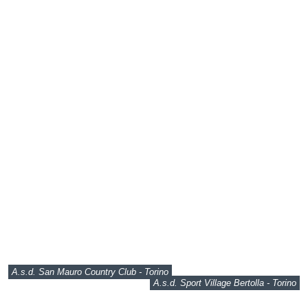
A.s.d. San Mauro Country Club - Torino
A.s.d. Sport Village Bertolla - Torino