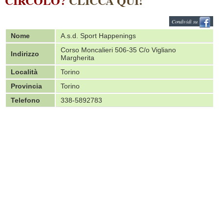
CIRCOLO?
CLICCA QUI!
Condividi su
Nome
A.s.d. Sport Happenings
Corso Moncalieri 506-35 C/o Vigliano
Indirizzo
Margherita
Località
Torino
Provincia
Torino
Telefono
338-5892783