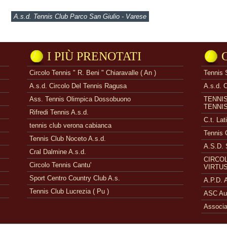
A.s.d. Tennis Club Parco San Giulio - Varese
I PIÙ PRENOTATI
Circolo Tennis " R. Beni " Chiaravalle ( An )
Tennis 
A.s.d. Circolo Del Tennis Ragusa
A.s.d. 
Ass. Tennis Olimpica Dossobuono
TENNI
TENNI
Rifredi Tennis A.s.d.
C.t. Lat
tennis club verona cabianca
Tennis 
Tennis Club Noceto A.s.d.
A.S.D. 
Cral Dalmine A.s.d.
CIRCOL
Circolo Tennis Cantu'
VIRTUS
Sport Centro Country Club A.s.
A.P.D.
Tennis Club Lucrezia ( Pu )
ASC Aue
Associa