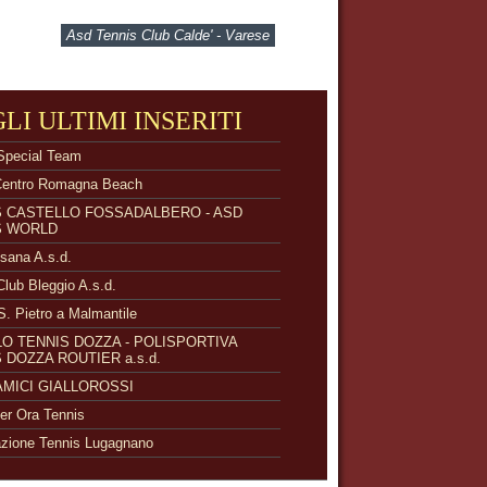
Asd Tennis Club Calde' - Varese
GLI ULTIMI INSERITI
Special Team
Centro Romagna Beach
S CASTELLO FOSSADALBERO - ASD
S WORLD
isana A.s.d.
Club Bleggio A.s.d.
S. Pietro a Malmantile
O TENNIS DOZZA - POLISPORTIVA
 DOZZA ROUTIER a.s.d.
 AMICI GIALLOROSSI
r Ora Tennis
zione Tennis Lugagnano