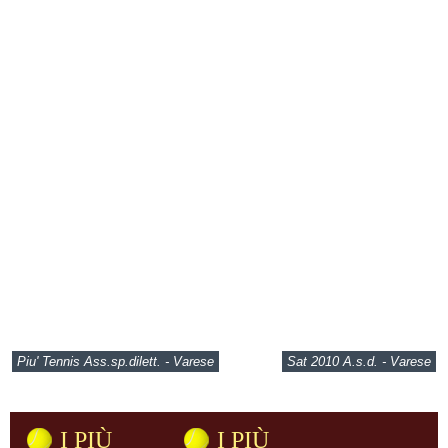
Piu' Tennis Ass.sp.dilett. - Varese
Sat 2010 A.s.d. - Varese
I PIÙ
I PIÙ