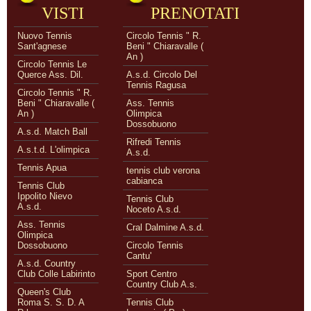
VISTI
PRENOTATI
Nuovo Tennis
Circolo Tennis " R.
Sant'agnese
Beni " Chiaravalle (
An )
Circolo Tennis Le
Querce Ass. Dil.
A.s.d. Circolo Del
Tennis Ragusa
Circolo Tennis " R.
Beni " Chiaravalle (
Ass. Tennis
An )
Olimpica
Dossobuono
A.s.d. Match Ball
Rifredi Tennis
A.s.t.d. L'olimpica
A.s.d.
Tennis Apua
tennis club verona
cabianca
Tennis Club
Ippolito Nievo
Tennis Club
A.s.d.
Noceto A.s.d.
Ass. Tennis
Cral Dalmine A.s.d.
Olimpica
Dossobuono
Circolo Tennis
Cantu'
A.s.d. Country
Club Colle Labirinto
Sport Centro
Country Club A.s.
Queen's Club
Roma S. S. D. A
Tennis Club