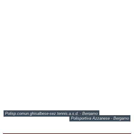
Polisp.comun.ghisalbese-sez.tennis.a.s.d. - Bergamo
Polisportiva Azzanese - Bergamo