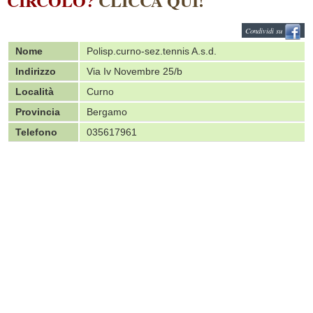
CIRCOLO?
CLICCA QUI!
Condividi su
Nome
Polisp.curno-sez.tennis A.s.d.
Indirizzo
Via Iv Novembre 25/b
Località
Curno
Provincia
Bergamo
Telefono
035617961