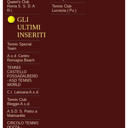
Queen's Club
Roma S. S. D. A
Tennis Club
R.l.
Lucrezia ( Pu )
GLI
ULTIMI
INSERITI
Tennis Special
Team
A.s.d. Centro
Romagna Beach
TENNIS
CASTELLO
FOSSADALBERO
- ASD TENNIS
WORLD
C.t. Latisana A.s.d.
Tennis Club
Bleggio A.s.d.
A.S.D. S. Pietro a
Malmantile
CIRCOLO TENNIS
DOZZA -