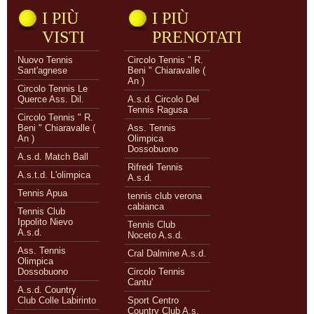
I PIÙ
I PIÙ
VISTI
PRENOTATI
Nuovo Tennis
Circolo Tennis " R.
Sant'agnese
Beni " Chiaravalle (
An )
Circolo Tennis Le
Querce Ass. Dil.
A.s.d. Circolo Del
Tennis Ragusa
Circolo Tennis " R.
Beni " Chiaravalle (
Ass. Tennis
An )
Olimpica
Dossobuono
A.s.d. Match Ball
Rifredi Tennis
A.s.t.d. L'olimpica
A.s.d.
Tennis Apua
tennis club verona
cabianca
Tennis Club
Ippolito Nievo
Tennis Club
A.s.d.
Noceto A.s.d.
Ass. Tennis
Cral Dalmine A.s.d.
Olimpica
Dossobuono
Circolo Tennis
Cantu'
A.s.d. Country
Club Colle Labirinto
Sport Centro
Country Club A.s.