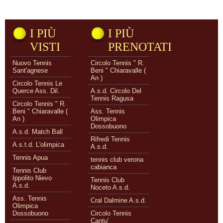
I PIÙ
I PIÙ
VISTI
PRENOTATI
Nuovo Tennis
Circolo Tennis " R.
Sant'agnese
Beni " Chiaravalle (
An )
Circolo Tennis Le
Querce Ass. Dil.
A.s.d. Circolo Del
Tennis Ragusa
Circolo Tennis " R.
Beni " Chiaravalle (
Ass. Tennis
An )
Olimpica
Dossobuono
A.s.d. Match Ball
Rifredi Tennis
A.s.t.d. L'olimpica
A.s.d.
Tennis Apua
tennis club verona
cabianca
Tennis Club
Ippolito Nievo
Tennis Club
A.s.d.
Noceto A.s.d.
Ass. Tennis
Cral Dalmine A.s.d.
Olimpica
Dossobuono
Circolo Tennis
Cantu'