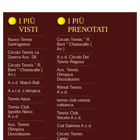
I PIÙ
I PIÙ
VISTI
PRENOTATI
Nuovo Tennis
Circolo Tennis " R.
Sant'agnese
Beni " Chiaravalle (
An )
Circolo Tennis Le
Querce Ass. Dil.
A.s.d. Circolo Del
Tennis Ragusa
Circolo Tennis " R.
Beni " Chiaravalle (
Ass. Tennis
An )
Olimpica
Dossobuono
A.s.d. Match Ball
Rifredi Tennis
A.s.t.d. L'olimpica
A.s.d.
Tennis Apua
tennis club verona
cabianca
Tennis Club
Ippolito Nievo
Tennis Club
A.s.d.
Noceto A.s.d.
Ass. Tennis
Cral Dalmine A.s.d.
Olimpica
Dossobuono
Circolo Tennis
Cantu'