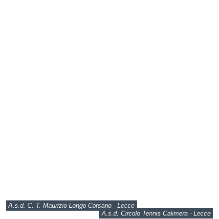
A.s.d. C. T. Maurizio Longo Corsano - Lecce
A.s.d. Circolo Tennis Calimera - Lecce