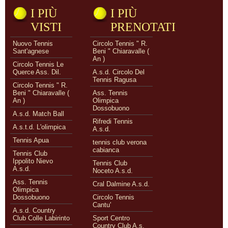
I PIÙ
I PIÙ
VISTI
PRENOTATI
Nuovo Tennis
Circolo Tennis " R.
Sant'agnese
Beni " Chiaravalle (
An )
Circolo Tennis Le
Querce Ass. Dil.
A.s.d. Circolo Del
Tennis Ragusa
Circolo Tennis " R.
Beni " Chiaravalle (
Ass. Tennis
An )
Olimpica
Dossobuono
A.s.d. Match Ball
Rifredi Tennis
A.s.t.d. L'olimpica
A.s.d.
Tennis Apua
tennis club verona
cabianca
Tennis Club
Ippolito Nievo
Tennis Club
A.s.d.
Noceto A.s.d.
Ass. Tennis
Cral Dalmine A.s.d.
Olimpica
Dossobuono
Circolo Tennis
Cantu'
A.s.d. Country
Club Colle Labirinto
Sport Centro
Country Club A.s.