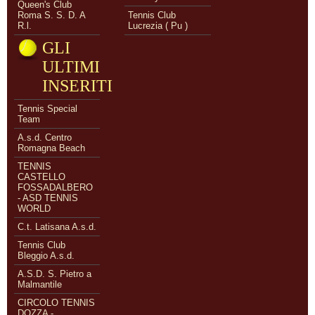
Queen's Club
Roma S. S. D. A
Tennis Club
R.l.
Lucrezia ( Pu )
GLI
ULTIMI
INSERITI
Tennis Special
Team
A.s.d. Centro
Romagna Beach
TENNIS
CASTELLO
FOSSADALBERO
- ASD TENNIS
WORLD
C.t. Latisana A.s.d.
Tennis Club
Bleggio A.s.d.
A.S.D. S. Pietro a
Malmantile
CIRCOLO TENNIS
DOZZA -