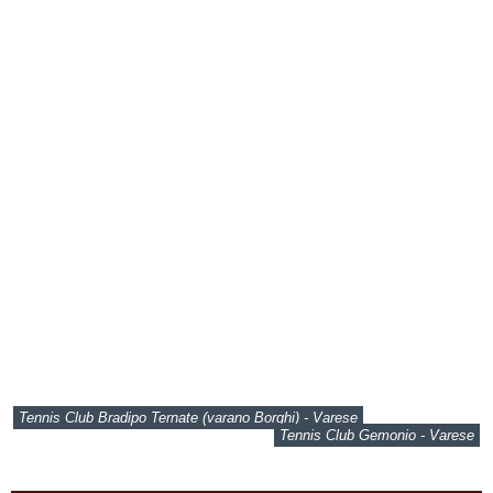
Tennis Club Bradipo Ternate (varano Borghi) - Varese
Tennis Club Gemonio - Varese