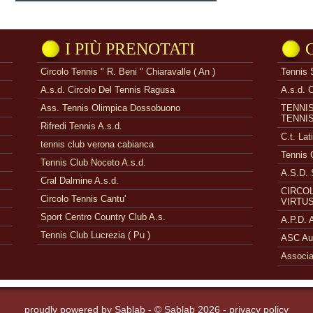
I PIÙ PRENOTATI
Circolo Tennis " R. Beni " Chiaravalle ( An )
Tennis 
A.s.d. Circolo Del Tennis Ragusa
A.s.d. 
Ass. Tennis Olimpica Dossobuono
TENNI
TENNI
Rifredi Tennis A.s.d.
C.t. Lat
tennis club verona cabianca
Tennis 
Tennis Club Noceto A.s.d.
A.S.D. 
Cral Dalmine A.s.d.
CIRCOL
Circolo Tennis Cantu'
VIRTUS
Sport Centro Country Club A.s.
A.P.D.
Tennis Club Lucrezia ( Pu )
ASC Aue
Associa
proudly powered by
Sablab
- © Sablab 2026 -
privacy policy