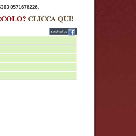
6363 0571676226
.
IRCOLO?
CLICCA QUI!
Condividi su