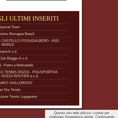
GLI ULTIMI INSERITI
Special Team
Centro Romagna Beach
S CASTELLO FOSSADALBERO - ASD
S WORLD
isana A.s.d.
Club Bleggio A.s.d.
S. Pietro a Malmantile
O TENNIS DOZZA - POLISPORTIVA
 DOZZA ROUTIER a.s.d.
 AMICI GIALLOROSSI
r Ora Tennis
zione Tennis Lugagnano
Questo sito web utilizza i cookie per
migliorare l'esperienza utente. Continuando